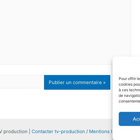
Pour offrir 
cookies pour
à ces techn
de navigatio
consentement
Ac
V production |
Contacter tv-production
/
Mentions légales et C