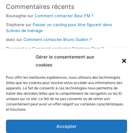
Commentaires récents
Bounaghla
sur
Comment contacter Beur FM ?
Stephane
sur
Passer un casting pour être figurant dans
Scènes de ménage
duez
sur
Comment contacter Bruno Guillon ?
Coureaut
sur
Comment contacter Stéphane Bern ?
Gérer le consentement aux
Glace
sur
Comment contacter la chaîne Novo 19 ?
cookies
Pour offrir les meilleures expériences, nous utilisons des technologies
Catégories
telles que les cookies pour stocker et/ou accéder aux informations des
appareils. Le fait de consentir à ces technologies nous permettra de
Assistance et démarches
traiter des données telles que le comportement de navigation ou les ID
uniques sur ce site. Le fait de ne pas consentir ou de retirer son
Casting et participation
consentement peut avoir un effet négatif sur certaines caractéristiques
Musique et streaming
et fonctions.
Personnalités et présentateurs
Accepter
Stations radio