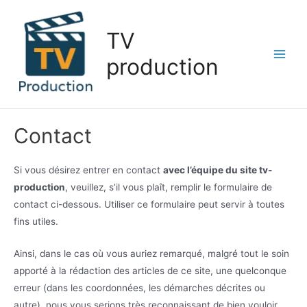
Aller
au
TV
contenu
production
Main
Men
Contact
Si vous désirez entrer en contact
avec l’équipe du site tv-
production
, veuillez, s’il vous plaît, remplir le formulaire de
contact ci-dessous. Utiliser ce formulaire peut servir à toutes
fins utiles.
Ainsi, dans le cas où vous auriez remarqué, malgré tout le soin
apporté à la rédaction des articles de ce site, une quelconque
erreur (dans les coordonnées, les démarches décrites ou
autre), nous vous serions très reconnaissant de bien vouloir