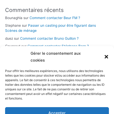
Commentaires récents
Bounaghla
sur
Comment contacter Beur FM ?
Stephane
sur
Passer un casting pour être figurant dans
Scènes de ménage
duez
sur
Comment contacter Bruno Guillon ?
Coureaut
sur
Comment contacter Stéphane Bern ?
Gérer le consentement aux
Glace
sur
Comment contacter la chaîne Novo 19 ?
cookies
Pour offrir les meilleures expériences, nous utilisons des technologies
Catégories
telles que les cookies pour stocker et/ou accéder aux informations des
appareils. Le fait de consentir à ces technologies nous permettra de
Assistance et démarches
traiter des données telles que le comportement de navigation ou les ID
uniques sur ce site. Le fait de ne pas consentir ou de retirer son
Casting et participation
consentement peut avoir un effet négatif sur certaines caractéristiques
Musique et streaming
et fonctions.
Personnalités et présentateurs
Accepter
Stations radio