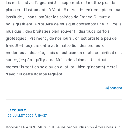
les nerfs , style Pagnanini .!! insupportable !! mettez plus de
piano ou d’instruments à Vent .!!! merci de tenir compte de ma
lassitude , . sans. om0ter les soirées de France Culture qui
nous gratifient » d’œuvre de musique contemporaine » .. de la
musique …des bruitages bien souvent ! des trucs parfois
grotesques , vraiment , de nos jours , on est artiste à peu de
frais .!! et toujours cette automatisation des bruiteurs
modernes .!! désolée, mais on est bien en chute de civilisation .
sur ce, j’espère qu’il y aura Moins de violons.!! ( surtout
morsqu’ils sont en solo ou en quatuor ! bien grincants) merci
d’avoir lu cette acerbe requête…
Répondre
JACQUES C.
26 JUILLET 2026 À 19H37
Bonjour FRANCE MUSIQUE je ne reçois plus vos émissions sur