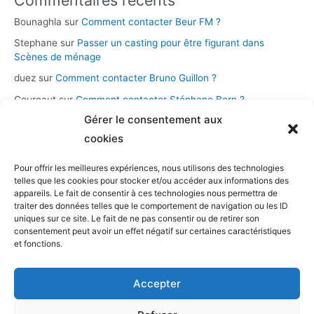
Bounaghla
sur
Comment contacter Beur FM ?
Stephane
sur
Passer un casting pour être figurant dans
Scènes de ménage
duez
sur
Comment contacter Bruno Guillon ?
Coureaut
sur
Comment contacter Stéphane Bern ?
Gérer le consentement aux
Glace
sur
Comment contacter la chaîne Novo 19 ?
cookies
Pour offrir les meilleures expériences, nous utilisons des technologies
Catégories
telles que les cookies pour stocker et/ou accéder aux informations des
appareils. Le fait de consentir à ces technologies nous permettra de
Assistance et démarches
traiter des données telles que le comportement de navigation ou les ID
uniques sur ce site. Le fait de ne pas consentir ou de retirer son
Casting et participation
consentement peut avoir un effet négatif sur certaines caractéristiques
Musique et streaming
et fonctions.
Personnalités et présentateurs
Accepter
Stations radio
Télévision