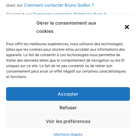
duez
sur
Comment contacter Bruno Guillon ?
Coureaut
sur
Comment contacter Stéphane Bern ?
Gérer le consentement aux
Glace
sur
Comment contacter la chaîne Novo 19 ?
cookies
Pour offrir les meilleures expériences, nous utilisons des technologies
Catégories
telles que les cookies pour stocker et/ou accéder aux informations des
appareils. Le fait de consentir à ces technologies nous permettra de
Assistance et démarches
traiter des données telles que le comportement de navigation ou les ID
uniques sur ce site. Le fait de ne pas consentir ou de retirer son
Casting et participation
consentement peut avoir un effet négatif sur certaines caractéristiques
Musique et streaming
et fonctions.
Personnalités et présentateurs
Accepter
Stations radio
Télévision
Refuser
Voir les préférences
Copyright © 2026 TV production |
Contacter tv-production
/
Mentions légales et CGV
/
Retour à l'accueil
Mentions légales