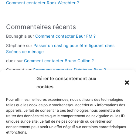
Comment contacter Rock Werchter ?
Commentaires récents
Bounaghla
sur
Comment contacter Beur FM ?
Stephane
sur
Passer un casting pour être figurant dans
Scènes de ménage
duez
sur
Comment contacter Bruno Guillon ?
Coureaut
sur
Comment contacter Stéphane Bern ?
Gérer le consentement aux
Glace
sur
Comment contacter la chaîne Novo 19 ?
cookies
Pour offrir les meilleures expériences, nous utilisons des technologies
Catégories
telles que les cookies pour stocker et/ou accéder aux informations des
appareils. Le fait de consentir à ces technologies nous permettra de
Assistance et démarches
traiter des données telles que le comportement de navigation ou les ID
uniques sur ce site. Le fait de ne pas consentir ou de retirer son
Casting et participation
consentement peut avoir un effet négatif sur certaines caractéristiques
Musique et streaming
et fonctions.