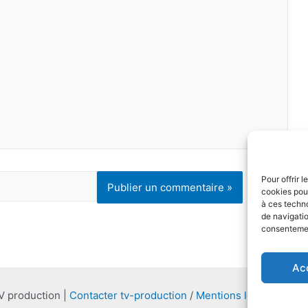
Pour offrir 
cookies pour
à ces techn
de navigatio
consentement
Ac
V production |
Contacter tv-production
/
Mentions légales et C