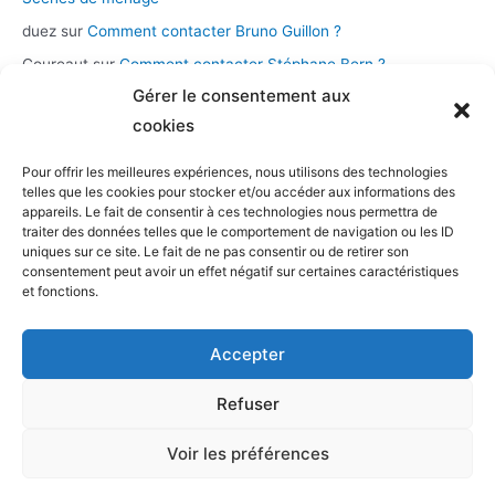
duez
sur
Comment contacter Bruno Guillon ?
Coureaut
sur
Comment contacter Stéphane Bern ?
Gérer le consentement aux
Glace
sur
Comment contacter la chaîne Novo 19 ?
cookies
Pour offrir les meilleures expériences, nous utilisons des technologies
Catégories
telles que les cookies pour stocker et/ou accéder aux informations des
appareils. Le fait de consentir à ces technologies nous permettra de
Assistance et démarches
traiter des données telles que le comportement de navigation ou les ID
uniques sur ce site. Le fait de ne pas consentir ou de retirer son
Casting et participation
consentement peut avoir un effet négatif sur certaines caractéristiques
Musique et streaming
et fonctions.
Personnalités et présentateurs
Accepter
Stations radio
Télévision
Refuser
Voir les préférences
Copyright © 2026 TV production |
Contacter tv-production
/
Mentions légales et CGV
/
Retour à l'accueil