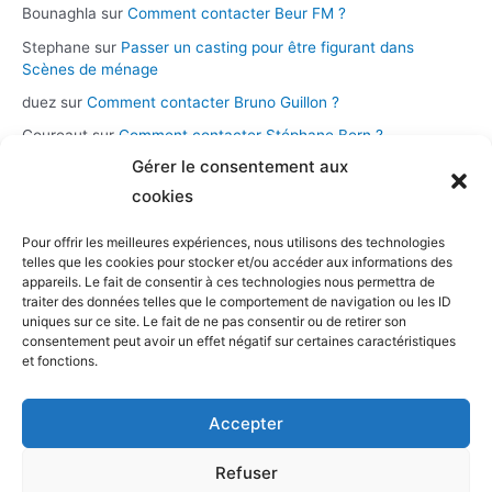
Bounaghla
sur
Comment contacter Beur FM ?
Stephane
sur
Passer un casting pour être figurant dans
Scènes de ménage
duez
sur
Comment contacter Bruno Guillon ?
Coureaut
sur
Comment contacter Stéphane Bern ?
Gérer le consentement aux
Glace
sur
Comment contacter la chaîne Novo 19 ?
cookies
Pour offrir les meilleures expériences, nous utilisons des technologies
Catégories
telles que les cookies pour stocker et/ou accéder aux informations des
appareils. Le fait de consentir à ces technologies nous permettra de
Assistance et démarches
traiter des données telles que le comportement de navigation ou les ID
uniques sur ce site. Le fait de ne pas consentir ou de retirer son
Casting et participation
consentement peut avoir un effet négatif sur certaines caractéristiques
Musique et streaming
et fonctions.
Personnalités et présentateurs
Accepter
Stations radio
Télévision
Refuser