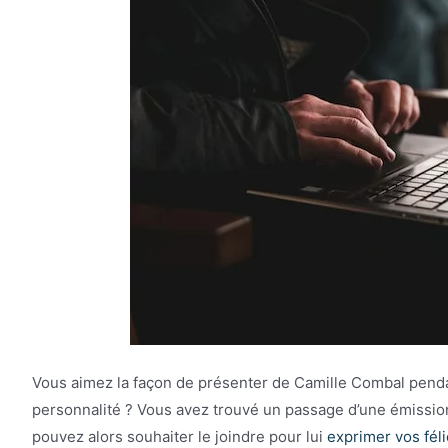
Vous aimez la façon de présenter de Camille Combal pend
personnalité ? Vous avez trouvé un passage d’une émissio
pouvez alors souhaiter le joindre pour lui
exprimer vos féli