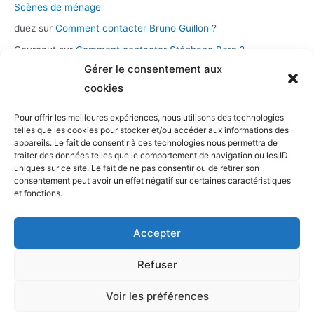
Scènes de ménage
duez
sur
Comment contacter Bruno Guillon ?
Coureaut
sur
Comment contacter Stéphane Bern ?
Gérer le consentement aux
Glace
sur
Comment contacter la chaîne Novo 19 ?
cookies
Pour offrir les meilleures expériences, nous utilisons des technologies
Catégories
telles que les cookies pour stocker et/ou accéder aux informations des
appareils. Le fait de consentir à ces technologies nous permettra de
Assistance et démarches
traiter des données telles que le comportement de navigation ou les ID
uniques sur ce site. Le fait de ne pas consentir ou de retirer son
Casting et participation
consentement peut avoir un effet négatif sur certaines caractéristiques
Musique et streaming
et fonctions.
Personnalités et présentateurs
Accepter
Stations radio
Télévision
Refuser
Voir les préférences
Copyright © 2026 TV production |
Contacter tv-production
/