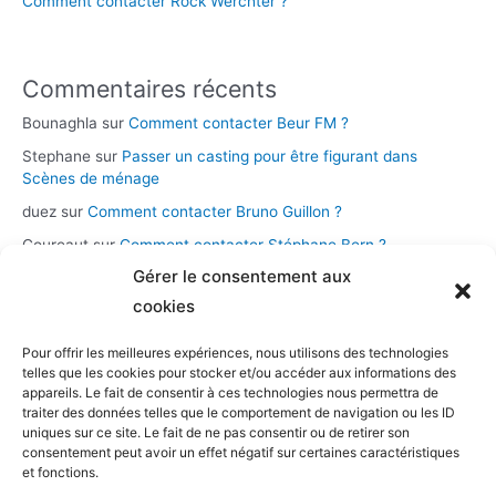
Comment contacter Rock Werchter ?
Commentaires récents
Bounaghla
sur
Comment contacter Beur FM ?
Stephane
sur
Passer un casting pour être figurant dans
Scènes de ménage
duez
sur
Comment contacter Bruno Guillon ?
Coureaut
sur
Comment contacter Stéphane Bern ?
Gérer le consentement aux
Glace
sur
Comment contacter la chaîne Novo 19 ?
cookies
Pour offrir les meilleures expériences, nous utilisons des technologies
Catégories
telles que les cookies pour stocker et/ou accéder aux informations des
appareils. Le fait de consentir à ces technologies nous permettra de
Assistance et démarches
traiter des données telles que le comportement de navigation ou les ID
uniques sur ce site. Le fait de ne pas consentir ou de retirer son
Casting et participation
consentement peut avoir un effet négatif sur certaines caractéristiques
Musique et streaming
et fonctions.