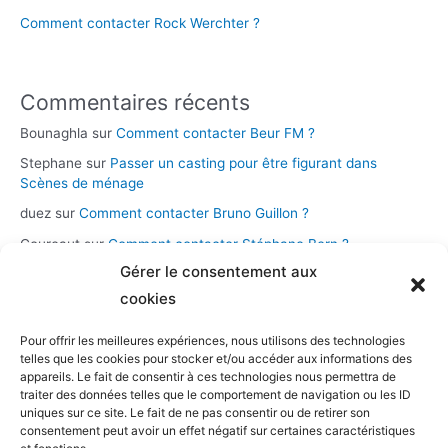
Comment contacter Rock Werchter ?
Commentaires récents
Bounaghla
sur
Comment contacter Beur FM ?
Stephane
sur
Passer un casting pour être figurant dans
Scènes de ménage
duez
sur
Comment contacter Bruno Guillon ?
Coureaut
sur
Comment contacter Stéphane Bern ?
Gérer le consentement aux
Glace
sur
Comment contacter la chaîne Novo 19 ?
cookies
Pour offrir les meilleures expériences, nous utilisons des technologies
Catégories
telles que les cookies pour stocker et/ou accéder aux informations des
appareils. Le fait de consentir à ces technologies nous permettra de
Assistance et démarches
traiter des données telles que le comportement de navigation ou les ID
uniques sur ce site. Le fait de ne pas consentir ou de retirer son
Casting et participation
consentement peut avoir un effet négatif sur certaines caractéristiques
Musique et streaming