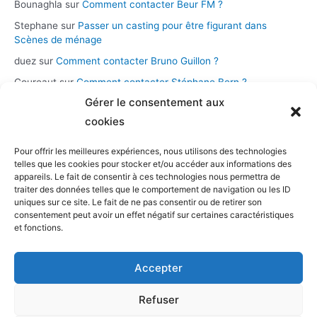
Bounaghla
sur
Comment contacter Beur FM ?
Stephane
sur
Passer un casting pour être figurant dans
Scènes de ménage
duez
sur
Comment contacter Bruno Guillon ?
Coureaut
sur
Comment contacter Stéphane Bern ?
Gérer le consentement aux
Glace
sur
Comment contacter la chaîne Novo 19 ?
cookies
Pour offrir les meilleures expériences, nous utilisons des technologies
Catégories
telles que les cookies pour stocker et/ou accéder aux informations des
appareils. Le fait de consentir à ces technologies nous permettra de
Assistance et démarches
traiter des données telles que le comportement de navigation ou les ID
uniques sur ce site. Le fait de ne pas consentir ou de retirer son
Casting et participation
consentement peut avoir un effet négatif sur certaines caractéristiques
Musique et streaming
et fonctions.
Personnalités et présentateurs
Accepter
Stations radio
Télévision
Refuser