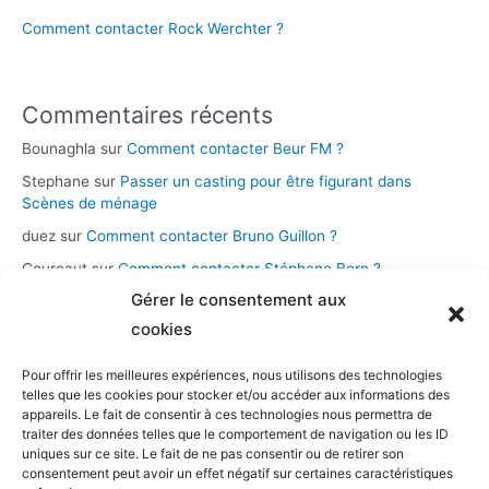
Comment contacter Rock Werchter ?
Commentaires récents
Bounaghla
sur
Comment contacter Beur FM ?
Stephane
sur
Passer un casting pour être figurant dans
Scènes de ménage
duez
sur
Comment contacter Bruno Guillon ?
Coureaut
sur
Comment contacter Stéphane Bern ?
Gérer le consentement aux
Glace
sur
Comment contacter la chaîne Novo 19 ?
cookies
Pour offrir les meilleures expériences, nous utilisons des technologies
Catégories
telles que les cookies pour stocker et/ou accéder aux informations des
appareils. Le fait de consentir à ces technologies nous permettra de
Assistance et démarches
traiter des données telles que le comportement de navigation ou les ID
uniques sur ce site. Le fait de ne pas consentir ou de retirer son
Casting et participation
consentement peut avoir un effet négatif sur certaines caractéristiques
Musique et streaming