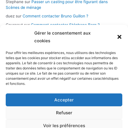
Stephane
sur
Passer un casting pour être figurant dans
Scènes de ménage
duez
sur
Comment contacter Bruno Guillon ?
Coureaut
sur
Comment contacter Stéphane Bern ?
Gérer le consentement aux
Glace
sur
Comment contacter la chaîne Novo 19 ?
cookies
Pour offrir les meilleures expériences, nous utilisons des technologies
Catégories
telles que les cookies pour stocker et/ou accéder aux informations des
appareils. Le fait de consentir à ces technologies nous permettra de
Assistance et démarches
traiter des données telles que le comportement de navigation ou les ID
uniques sur ce site. Le fait de ne pas consentir ou de retirer son
Casting et participation
consentement peut avoir un effet négatif sur certaines caractéristiques
Musique et streaming
et fonctions.
Personnalités et présentateurs
Accepter
Stations radio
Télévision
Refuser
Voir les préférences
Copyright © 2026 TV production |
Contacter tv-production
/