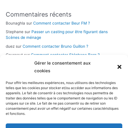
Commentaires récents
Bounaghla
sur
Comment contacter Beur FM ?
Stephane
sur
Passer un casting pour être figurant dans
Scènes de ménage
duez
sur
Comment contacter Bruno Guillon ?
Coureaut
sur
Comment contacter Stéphane Bern ?
Gérer le consentement aux
Glace
sur
Comment contacter la chaîne Novo 19 ?
cookies
Pour offrir les meilleures expériences, nous utilisons des technologies
Catégories
telles que les cookies pour stocker et/ou accéder aux informations des
appareils. Le fait de consentir à ces technologies nous permettra de
Assistance et démarches
traiter des données telles que le comportement de navigation ou les ID
uniques sur ce site. Le fait de ne pas consentir ou de retirer son
Casting et participation
consentement peut avoir un effet négatif sur certaines caractéristiques
Musique et streaming
et fonctions.
Personnalités et présentateurs