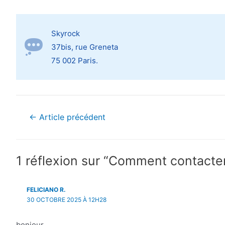
Skyrock
37bis, rue Greneta
75 002 Paris.
Navigation
←
Article précédent
de
l’article
1 réflexion sur “Comment contacter
FELICIANO R.
30 OCTOBRE 2025 À 12H28
bonjour,