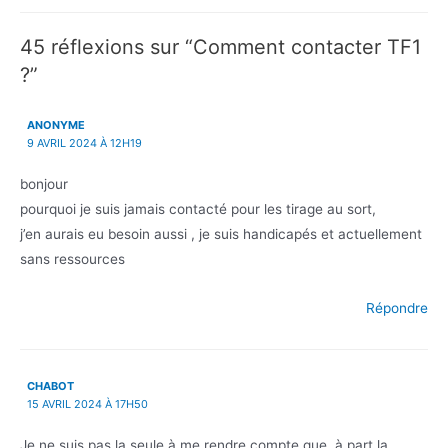
de
l’article
45 réflexions sur “Comment contacter TF1
?”
ANONYME
9 AVRIL 2024 À 12H19
bonjour
pourquoi je suis jamais contacté pour les tirage au sort,
j’en aurais eu besoin aussi , je suis handicapés et actuellement
sans ressources
Répondre
CHABOT
15 AVRIL 2024 À 17H50
Je ne suis pas la seule à me rendre compte que, à part la