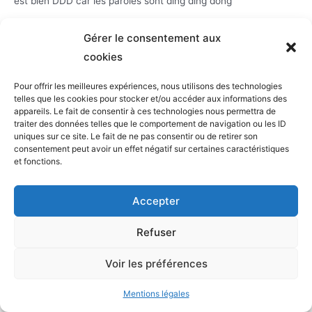
est bien DDD car les paroles sont ding ding dong
Répondre
Gérer le consentement aux
cookies
Pour offrir les meilleures expériences, nous utilisons des technologies
DANIELLE
telles que les cookies pour stocker et/ou accéder aux informations des
16 JANVIER 2025 À 22H21
appareils. Le fait de consentir à ces technologies nous permettra de
traiter des données telles que le comportement de navigation ou les ID
Car dans l’émission d’aujourd’hui il a été fait référence aux
uniques sur ce site. Le fait de ne pas consentir ou de retirer son
paroles originales de la chanson signées Jean-Philippe
consentement peut avoir un effet négatif sur certaines caractéristiques
et fonctions.
Rameau. Si dans la version la plus populaire on chante tous «
Ding, daing, dong » c’est bien « Bing, Bong, Bong » que Jean-
Accepter
Philippe Rameau a écrit.
La culture c’est indispensable
Refuser
Arrêtez avec cette jalousie
Il est fort et intelligent
Voir les préférences
Répondre
Mentions légales