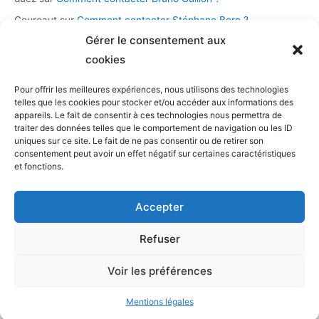
Coureaut
sur
Comment contacter Stéphane Bern ?
Gérer le consentement aux
Glace
sur
Comment contacter la chaîne Novo 19 ?
cookies
Pour offrir les meilleures expériences, nous utilisons des technologies
Catégories
telles que les cookies pour stocker et/ou accéder aux informations des
appareils. Le fait de consentir à ces technologies nous permettra de
Assistance et démarches
traiter des données telles que le comportement de navigation ou les ID
uniques sur ce site. Le fait de ne pas consentir ou de retirer son
Casting et participation
consentement peut avoir un effet négatif sur certaines caractéristiques
Musique et streaming
et fonctions.
Personnalités et présentateurs
Accepter
Stations radio
Télévision
Refuser
Voir les préférences
Copyright © 2026 TV production |
Contacter tv-production
/
Mentions légales et CGV
/
Retour à l'accueil
Mentions légales