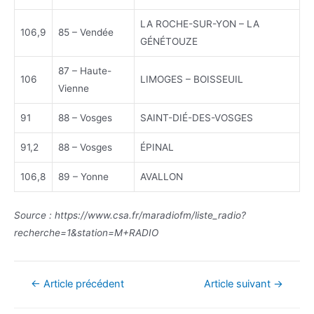
LA ROCHE-SUR-YON – LA
106,9
85 – Vendée
GÉNÉTOUZE
87 – Haute-
106
LIMOGES – BOISSEUIL
Vienne
91
88 – Vosges
SAINT-DIÉ-DES-VOSGES
91,2
88 – Vosges
ÉPINAL
106,8
89 – Yonne
AVALLON
Source : https://www.csa.fr/maradiofm/liste_radio?
recherche=1&station=M+RADIO
Navigation
←
Article précédent
Article suivant
→
de