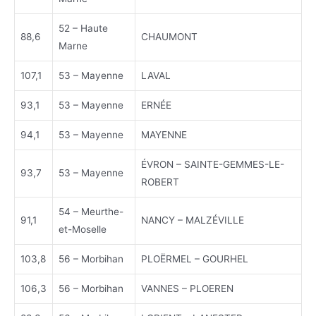
52 – Haute
88,6
CHAUMONT
Marne
107,1
53 – Mayenne
LAVAL
93,1
53 – Mayenne
ERNÉE
94,1
53 – Mayenne
MAYENNE
ÉVRON – SAINTE-GEMMES-LE-
93,7
53 – Mayenne
ROBERT
54 – Meurthe-
91,1
NANCY – MALZÉVILLE
et-Moselle
103,8
56 – Morbihan
PLOËRMEL – GOURHEL
106,3
56 – Morbihan
VANNES – PLOEREN