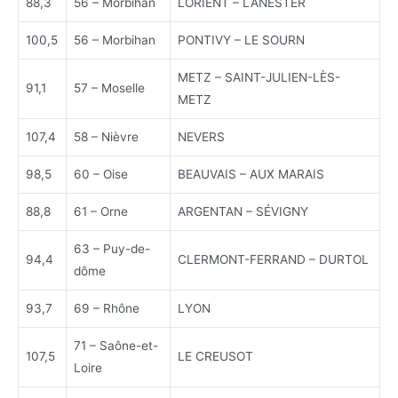
88,3
56 – Morbihan
LORIENT – LANESTER
100,5
56 – Morbihan
PONTIVY – LE SOURN
METZ – SAINT-JULIEN-LÈS-
91,1
57 – Moselle
METZ
107,4
58 – Nièvre
NEVERS
98,5
60 – Oise
BEAUVAIS – AUX MARAIS
88,8
61 – Orne
ARGENTAN – SÉVIGNY
63 – Puy-de-
94,4
CLERMONT-FERRAND – DURTOL
dôme
93,7
69 – Rhône
LYON
71 – Saône-et-
107,5
LE CREUSOT
Loire