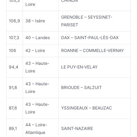
105,3
CHINON
Loire
GRENOBLE – SEYSSINET-
106,9
38 – Isère
PARISET
107,3
40 – Landes
DAX – SAINT-PAUL-LÈS-DAX
106
42 – Loire
ROANNE – COMMELLE-VERNAY
43 – Haute-
94,4
LE PUY-EN-VELAY
Loire
43 – Haute-
91,8
BRIOUDE – SALZUIT
Loire
43 – Haute-
87,6
YSSINGEAUX – BEAUZAC
Loire
44 – Loire-
89,1
SAINT-NAZAIRE
Atlantique