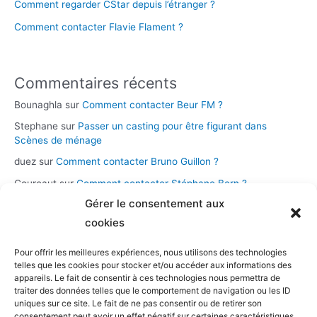
Comment regarder CStar depuis l’étranger ?
Comment contacter Flavie Flament ?
Commentaires récents
Bounaghla
sur
Comment contacter Beur FM ?
Stephane
sur
Passer un casting pour être figurant dans
Scènes de ménage
duez
sur
Comment contacter Bruno Guillon ?
Coureaut
sur
Comment contacter Stéphane Bern ?
Gérer le consentement aux
Glace
sur
Comment contacter la chaîne Novo 19 ?
cookies
Pour offrir les meilleures expériences, nous utilisons des technologies
Catégories
telles que les cookies pour stocker et/ou accéder aux informations des
appareils. Le fait de consentir à ces technologies nous permettra de
Assistance et démarches
traiter des données telles que le comportement de navigation ou les ID
Casting et participation
uniques sur ce site. Le fait de ne pas consentir ou de retirer son
consentement peut avoir un effet négatif sur certaines caractéristiques